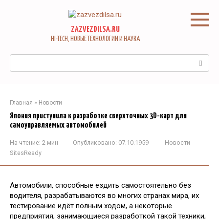
Перейти
к
контенту
ZAZVEZDILSA.RU
HI-TECH, НОВЫЕ ТЕХНОЛОГИИ И НАУКА
Поиск:
Главная
»
Новости
Япония приступила к разработке сверхточных 3D-карт для
самоуправляемых автомобилей
На чтение:
2 мин
Опубликовано:
07.10.1959
Новости
SitesReady
Автомобили, способные ездить самостоятельно без
водителя, разрабатываются во многих странах мира, их
тестирование идёт полным ходом, а некоторые
предприятия, занимающиеся разработкой такой техники,