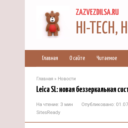
Перейти
ZAZVEZDILSA.RU
к
контенту
HI-TECH,
Главная
О сайте
Читаемое
Главная
»
Новости
Leica SL: новая беззеркальная си
На чтение:
3 мин
Опубликовано:
01.0
SitesReady