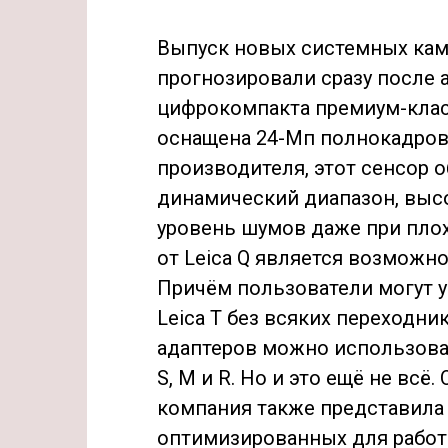
Выпуск новых системных кам
прогнозировали сразу после 
цифрокомпакта премиум-класса
оснащена 24-Мп полнокадро
производителя, этот сенсор
динамический диапазон, высо
уровень шумов даже при пл
от Leica Q является возможн
Причём пользователи могут 
Leica T без всяких переходн
адаптеров можно использова
S, M и R. Но и это ещё не вс
компания также представила 
оптимизированных для работы 