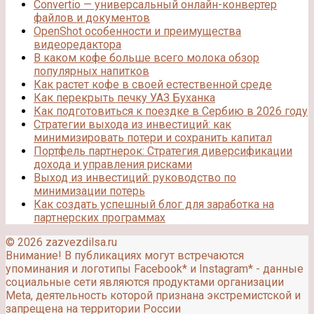
Convertio — универсальный онлайн-конвертер
файлов и документов
OpenShot особенности и преимущества
видеоредактора
В каком кофе больше всего молока обзор
популярных напитков
Как растет кофе в своей естественной среде
Как перекрыть печку УАЗ Буханка
Как подготовиться к поездке в Сербию в 2026 году
Стратегии выхода из инвестиций: как
минимизировать потери и сохранить капитал
Портфель партнерок: Стратегия диверсификации
дохода и управления рисками
Выход из инвестиций: руководство по
минимизации потерь
Как создать успешный блог для заработка на
партнерских программах
© 2026 zazvezdilsa.ru
Внимание! В публикациях могут встречаются
упоминания и логотипы Facebook* и Instagram* - данные
социальные сети являются продуктами организации
Meta, деятельность которой признана экстремистской и
запрещена на территории России