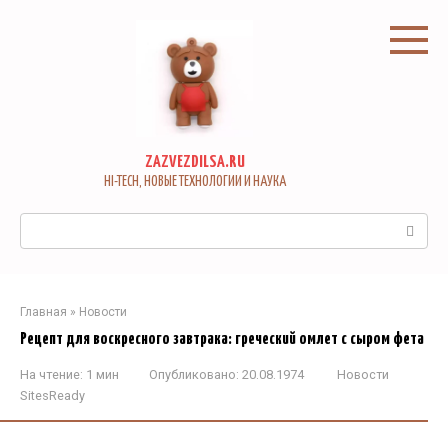
Перейти
к
контенту
ZAZVEZDILSA.RU
HI-TECH, НОВЫЕ ТЕХНОЛОГИИ И НАУКА
Поиск:
Главная
»
Новости
Рецепт для воскресного завтрака: греческий омлет с сыром фета
На чтение:
1 мин
Опубликовано:
20.08.1974
Новости
SitesReady