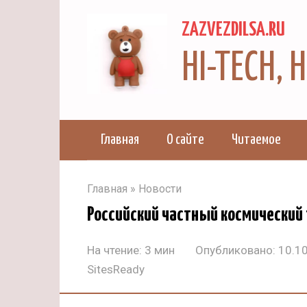
Перейти
ZAZVEZDILSA.RU
к
контенту
HI-TECH,
Главная
О сайте
Читаемое
Главная
»
Новости
Российский частный космический 
На чтение:
3 мин
Опубликовано:
10.1
SitesReady