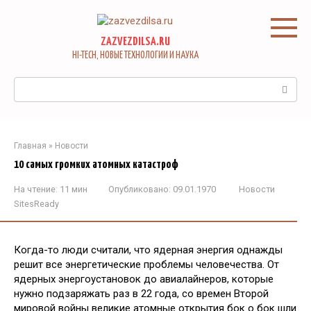
Перейти
к
контенту
ZAZVEZDILSA.RU
HI-TECH, НОВЫЕ ТЕХНОЛОГИИ И НАУКА
Поиск:
Главная
»
Новости
10 самых громких атомных катастроф
На чтение:
11 мин
Опубликовано:
09.01.1970
Новости
SitesReady
Когда-то люди считали, что ядерная энергия однажды
решит все энергетические проблемы человечества. От
ядерных энергоустановок до авиалайнеров, которые
нужно подзаряжать раз в 22 года, со времен Второй
мировой войны великие атомные открытия бок о бок шли