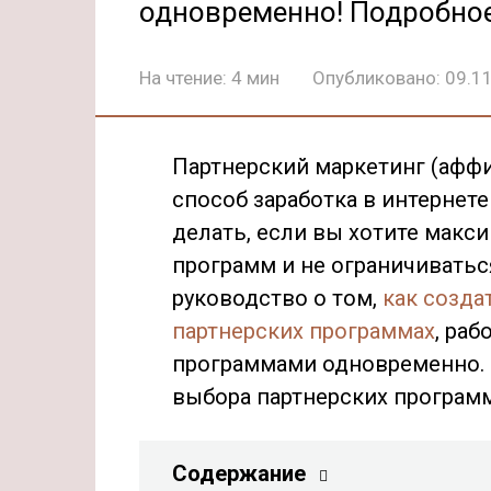
одновременно! Подробное
На чтение:
4 мин
Опубликовано:
09.1
Партнерский маркетинг (аффи
способ заработка в интернете
делать, если вы хотите макс
программ и не ограничиватьс
руководство о том,
как созда
партнерских программах
, ра
программами одновременно. 
выбора партнерских програм
Содержание