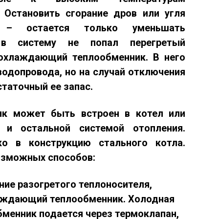
 Остановить сгорание дров или угля
о – остается только уменьшать
 в систему не попал перегретый
охлаждающий теплообменник
. В него
водопровода, но на случай отключения
таточный ее запас.
ник может быть
встроен в котел или
 и остальной системой отопления.
о в конструкцию стального котла.
возможных способов:
ие разогретого теплоносителя
,
аждающий теплообменник. Холодная
менник подается через термоклапан,