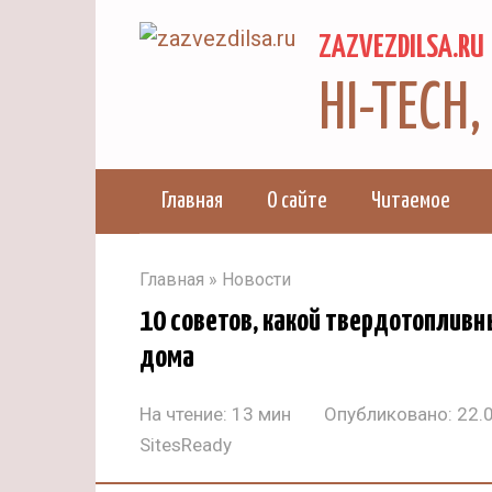
Перейти
ZAZVEZDILSA.RU
к
контенту
HI-TECH
Главная
О сайте
Читаемое
Главная
»
Новости
10 советов, какой твердотопливн
дома
На чтение:
13 мин
Опубликовано:
22.
SitesReady