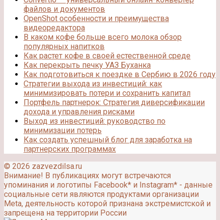
файлов и документов
OpenShot особенности и преимущества
видеоредактора
В каком кофе больше всего молока обзор
популярных напитков
Как растет кофе в своей естественной среде
Как перекрыть печку УАЗ Буханка
Как подготовиться к поездке в Сербию в 2026 году
Стратегии выхода из инвестиций: как
минимизировать потери и сохранить капитал
Портфель партнерок: Стратегия диверсификации
дохода и управления рисками
Выход из инвестиций: руководство по
минимизации потерь
Как создать успешный блог для заработка на
партнерских программах
© 2026 zazvezdilsa.ru
Внимание! В публикациях могут встречаются
упоминания и логотипы Facebook* и Instagram* - данные
социальные сети являются продуктами организации
Meta, деятельность которой признана экстремистской и
запрещена на территории России