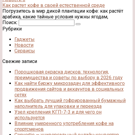
Как растет кофе в своей естественной среде
Погрузитесь в мир дикой плантации кофе: как растёт
арабика, какие тайные условия нужны ягодам,
Поиск:
Рубрики
Гаджеты
Новости
Сервисы
Свежие записи
Порошковая окраска дисков: технология,
преимущества и советы по выбору в 2026 году
Как найти биржу микрозадач для эффективного
продвижения сайтов и аккаунтов в социальных
сетях
Как выбрать лучший гофрированный бумажный
наполнитель для упаковки и переезда
Узел крепления КГП-7-3 и для чего он
используется
Влияние умеренного употребления кофе на
спортсменов
Convertio — универсальный онлайн-конвертер