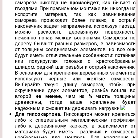
самореза никогда
не произойдёт
, как бывает с
гвоздями. При правильном монтаже вы никогда не
испортите материал, так как завинчивание
самореза происходит более плавно, а острый
наконечник задаёт направление, используя гвоздь
можно расколоть деревянную поверхность,
нечаянно попав между волокнами. Саморезы по
дереву бывают разных размеров, в зависимости
от толщины соединяемых элементов, но все они
будут иметь отличительные особенности: потайная
или полукруглая головка с крестообразным
шлицом, редкий шаг резьбы и острый наконечник.
В основном для крепления деревянных элементов
используют чёрные или жёлтые саморезы.
Выбирайте такую длину самореза, чтобы при
скручивании двух элементов, резьба вошла во
второй
не менее
, чем на
¼ часть
толщины
древесины, тогда ваше крепление будет
надёжным и сможет выдерживать нагрузки.
Для гипсокартона.
Гипсокартон может крепиться
либо к специальным металлическим профилям,
либо к деревянному каркасу, в зависимости от
материала будут иметь различия и саморезы,
необходимые для монтажа. Для крепления к