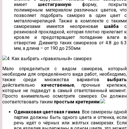
имеет
шестигранную
форму, покрыта
полимерным материалом различных цветов, что
позволяет подобрать саморез в один цвет с
металлочерепицей. Также в комплекте с такими
саморезами имеется неопреновая
шайба
с
резиновой прокладкой, которая плотно прилегает к
кровле и предотвращает попадание влаги в
отверстие. Диаметр таких саморезов от 4.8 до 6.3
мм, а длина – от 190 до 250мм.
4. Как выбрать «правильный» саморез
Мало определиться с видом самореза, который
необходим для определённого вида работ, необходимо,
также среди множества вариантов
выбрать
действительно
качественные
, прочные крепежи,
которые не подведут в самый ответственный момент.
Просто внимательно осмотрите саморез. Он должен
соответствовать таким
простым критериям
:
Одинаковая цветовая гамма
. Все саморезы одной
партии должны быть одного цвета и оттенка, если
речь идёт о чёрных или жёлтых саморезах. Если
все изделия выдержаны в одном цвете, это может