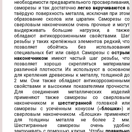
необходимости предварительного просверливания,
саморезы и так достаточно
легко вкручиваются
в
твёрдую поверхность металла, исключая при этом
образование сколов или царапин. Саморезы со
сверловым наконечником очень прочные и могут
выдерживать большие нагрузки, а также
обладают антикоррозионными свойствами. Шаг
резьбы у таких крепёжных элементов редкий, что
позволяет обойтись без использования
специальных бит или свёрл. Саморезы с
острым
наконечником
имеют частый шаг резьбы, что
позволяет хорошо скрепляться материалам
различной плотности. Их используют в основном
для крепления древесины к металлу, толщиной до
2 мм. Они также обладают антикоррозионными
свойствами и высокими показателями прочности.
Для соединения металлических изделий
применяют также саморезы со сверловым
наконечником и
шестигранной
головкой или
саморезы с усечённым конусом («
блошки
») и
сверловым наконечником. «Блошки» применяют
для толщины металла не более 2 мм.
Шестигранные саморезы очень удобно
закручивать с помощью ключа. Чтобы
правильно