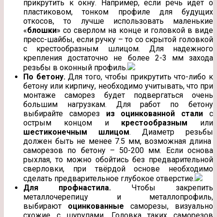
прикрутить к окну. Например, если речь идёт о
пластиковом, тонком профиле для будущих
откосов, то лучше использовать маленькие
«
блошки
» со сверлом на конце и головкой в виде
пресс-шайбы, если ручку – то со скрытой головкой
с крестообразным шлицом. Для надежного
крепления достаточно не более 2-3 мм захода
резьбы в оконный профиль.
По бетону.
Для того, чтобы прикрутить что-либо к
бетону или кирпичу, необходимо учитывать, что при
монтаже саморез будет подвергаться очень
большим нагрузкам. Для работ по бетону
выбирайте саморез
из оцинкованной стали
с
острым концом и
крестообразным
или
шестиконечным
шлицом
. Диаметр резьбы
должен быть не менее 7.5 мм, возможная длина
саморезов по бетону – 50-200 мм. Если основа
рыхлая, то можно обойтись без предварительной
сверловки, при твёрдой основе необходимо
сделать предварительное глубокое отверстие.
Для профнастила.
Чтобы закрепить
металлочерепицу и металлопрофиль,
выбирают
оцинкованные
саморезы, визуально
схожие с шурупами. Головка таких саморезов