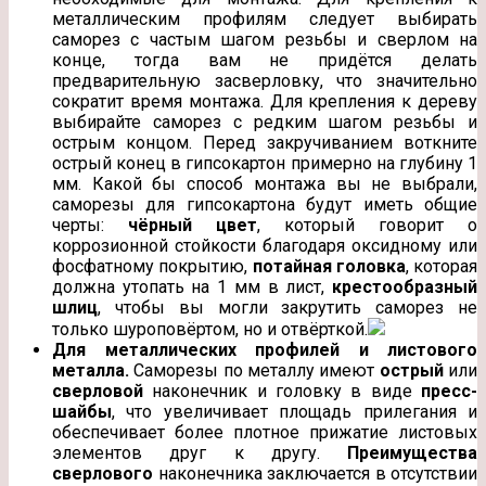
металлическим профилям следует выбирать
саморез с частым шагом резьбы и сверлом на
конце, тогда вам не придётся делать
предварительную засверловку, что значительно
сократит время монтажа. Для крепления к дереву
выбирайте саморез с редким шагом резьбы и
острым концом. Перед закручиванием воткните
острый конец в гипсокартон примерно на глубину 1
мм. Какой бы способ монтажа вы не выбрали,
саморезы для гипсокартона будут иметь общие
черты:
чёрный цвет
, который говорит о
коррозионной стойкости благодаря оксидному или
фосфатному покрытию,
потайная головка
, которая
должна утопать на 1 мм в лист,
крестообразный
шлиц
, чтобы вы могли закрутить саморез не
только шуроповёртом, но и отвёрткой.
Для металлических профилей и листового
металла.
Саморезы по металлу имеют
острый
или
сверловой
наконечник и головку в виде
пресс-
шайбы
, что увеличивает площадь прилегания и
обеспечивает более плотное прижатие листовых
элементов друг к другу.
Преимущества
сверлового
наконечника заключается в отсутствии