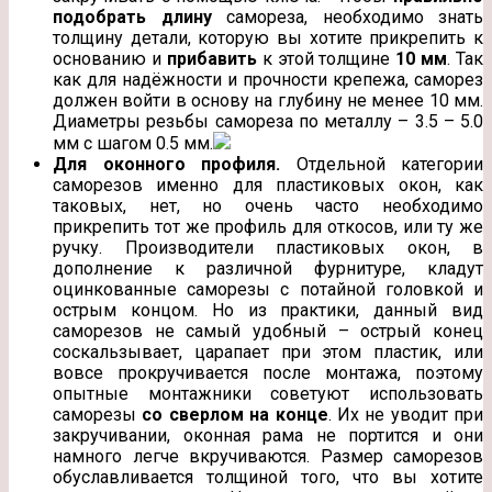
подобрать длину
самореза, необходимо знать
толщину детали, которую вы хотите прикрепить к
основанию и
прибавить
к этой толщине
10 мм
. Так
как для надёжности и прочности крепежа, саморез
должен войти в основу на глубину не менее 10 мм.
Диаметры резьбы самореза по металлу – 3.5 – 5.0
мм с шагом 0.5 мм.
Для оконного профиля.
Отдельной категории
саморезов именно для пластиковых окон, как
таковых, нет, но очень часто необходимо
прикрепить тот же профиль для откосов, или ту же
ручку. Производители пластиковых окон, в
дополнение к различной фурнитуре, кладут
оцинкованные саморезы с потайной головкой и
острым концом. Но из практики, данный вид
саморезов не самый удобный – острый конец
соскальзывает, царапает при этом пластик, или
вовсе прокручивается после монтажа, поэтому
опытные монтажники советуют использовать
саморезы
со сверлом на конце
. Их не уводит при
закручивании, оконная рама не портится и они
намного легче вкручиваются. Размер саморезов
обуславливается толщиной того, что вы хотите