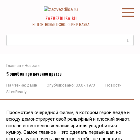
Перейти
к
контенту
ZAZVEZDILSA.RU
HI-TECH, НОВЫЕ ТЕХНОЛОГИИ И НАУКА
Поиск:
Главная
»
Новости
5 ошибок при качании пресса
На чтение:
2 мин
Опубликовано:
03.07.1973
Новости
SitesReady
Просмотрев очередной фильм, в котором герой везде и
всюду демонстрирует свой рельефный и плоский живот,
вполне естественно желание зрителя уподобиться
кумиру. Самое главное – это сделать первый шаг, но
шагнуть нужно очень аккуратно, чтобы не навредить