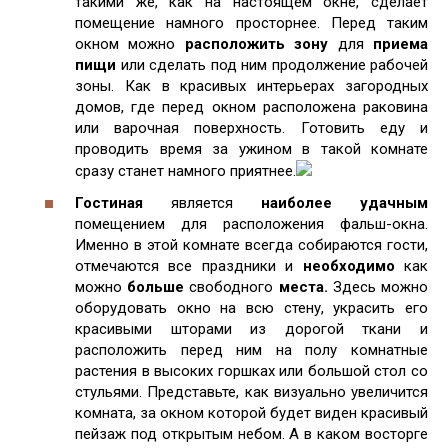
такими же, как на настоящем окне, сделает
помещение намного просторнее. Перед таким
окном можно
расположить зону
для
приема
пищи
или сделать под ним продолжение рабочей
зоны. Как в красивых интерьерах загородных
домов, где перед окном расположена раковина
или варочная поверхность. Готовить еду и
проводить время за ужином в такой комнате
сразу станет намного приятнее.
Гостиная
является
наиболее удачным
помещением для расположения фальш-окна.
Именно в этой комнате всегда собираются гости,
отмечаются все праздники и
необходимо
как
можно
больше
свободного
места.
Здесь можно
оборудовать окно на всю стену, украсить его
красивыми шторами из дорогой ткани и
расположить перед ним на полу комнатные
растения в высоких горшках или большой стол со
стульями. Представьте, как визуально увеличится
комната, за окном которой будет виден красивый
пейзаж под открытым небом. А в каком восторге