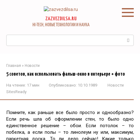
Перейти
к
контенту
ZAZVEZDILSA.RU
HI-TECH, НОВЫЕ ТЕХНОЛОГИИ И НАУКА
Поиск:
Главная
»
Новости
5 советов, как использовать фальш-окно в интерьере + фото
На чтение:
17 мин
Опубликовано:
10.10.1989
Новости
SitesReady
Помните, как раньше все было просто и однообразно?
Если речь шла об оформлении стен, то было одно
единственное решение – обои. Если потолок – то
побелка, а если полы – то линолеум ну или, максимум,
паркетная доска. То ли дело сейчас! Какие только