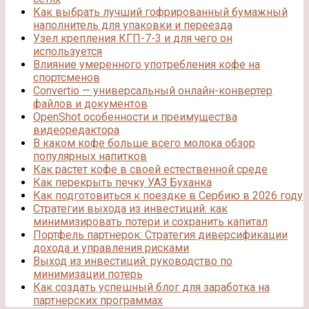
Как выбрать лучший гофрированный бумажный
наполнитель для упаковки и переезда
Узел крепления КГП-7-3 и для чего он
используется
Влияние умеренного употребления кофе на
спортсменов
Convertio — универсальный онлайн-конвертер
файлов и документов
OpenShot особенности и преимущества
видеоредактора
В каком кофе больше всего молока обзор
популярных напитков
Как растет кофе в своей естественной среде
Как перекрыть печку УАЗ Буханка
Как подготовиться к поездке в Сербию в 2026 году
Стратегии выхода из инвестиций: как
минимизировать потери и сохранить капитал
Портфель партнерок: Стратегия диверсификации
дохода и управления рисками
Выход из инвестиций: руководство по
минимизации потерь
Как создать успешный блог для заработка на
партнерских программах