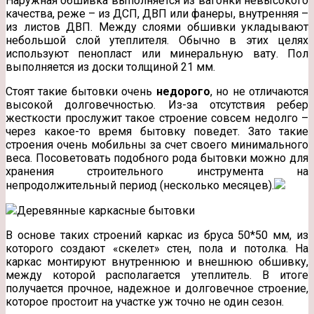
Наружная обшивка выполняется из вагонки невысокого
качества, реже – из ДСП, ДВП или фанеры, внутренняя –
из листов ДВП. Между слоями обшивки укладывают
небольшой слой утеплителя. Обычно в этих целях
используют пенопласт или минеральную вату. Пол
выполняется из доски толщиной 21 мм.
Стоят такие бытовки очень
недорого
, но не отличаются
высокой долговечностью. Из-за отсутствия ребер
жесткости прослужит такое строение совсем недолго –
через какое-то время бытовку поведет. Зато такие
строения очень мобильны за счет своего минимального
веса. Посоветовать подобного рода бытовки можно для
хранения строительного инструмента на
непродолжительный период (несколько месяцев).
Деревянные каркасные бытовки
В основе таких строений каркас из бруса 50*50 мм, из
которого создают «скелет» стен, пола и потолка. На
каркас монтируют внутреннюю и внешнюю обшивку,
между которой располагается утеплитель. В итоге
получается прочное, надежное и долговечное строение,
которое простоит на участке уж точно не один сезон.