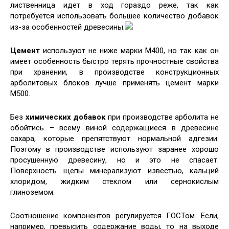
лиственница идет в ход гораздо реже, так как
потребуется использовать большее количество добавок
из-за особенностей древесины.
Цемент
используют не ниже марки М400, но так как он
имеет особенность быстро терять прочностные свойства
при хранении, в производстве конструкционных
арболитовых блоков лучше применять цемент марки
М500.
Без
химических добавок
при производстве арболита не
обойтись – всему виной содержащиеся в древесине
сахара, которые препятствуют нормальной адгезии.
Поэтому в производстве используют заранее хорошо
просушенную древесину, но и это не спасает.
Поверхность щепы минерализуют известью, кальций
хлоридом, жидким стеклом или сернокислым
глиноземом.
Соотношение компонентов регулируется ГОСТом. Если,
например, превысить содержание воды, то на выходе