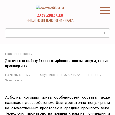
Перейти
к
контенту
ZAZVEZDILSA.RU
HI-TECH, НОВЫЕ ТЕХНОЛОГИИ И НАУКА
Поиск:
Главная
»
Новости
7 советов по выбору блоков из арболита: плюсы, минусы, состав,
производство
На чтение:
11 мин
Опубликовано:
07.07.1972
Новости
SitesReady
Арболит, который из-за особенностей состава также
называют деревобетоном, был достаточно популярным
на отечественных просторах в средине прошлого века.
Технология производства пришла к нам из Голландии, и