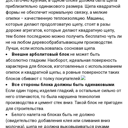
достаточно крупная, в одном блоке должна быть щепа
приблизительно одинакового размера. Щепа квадратной
формы не обеспечит нормальную связку, а мелкие
опилки – качественную теплоизоляцию. Машины,
которые делают продолговатую щепу, стоят в разы
дороже агрегатов, которые делают квадратную щепу,
тем более последнюю можно получить бесплатно чуть ли
не на любом деревообрабатывающем производстве.
Лучше, если использовалась сосновая щепа.
Внешне арболитовый блок
не может быть
абсолютно гладким. Наоборот, идеальная поверхность
характерна для блоков, изготовленных с использованием
опилок и квадратной щепы, а ровные поверхности таких
блоков сбивают с толку покупателей.
Все стороны блока должны быть одинаковыми
.
Если один торец изделия гладкий, а остальные сильно от
него отличаются, то была нарушена технология
производства и цемент стек вниз. Такой блок не пригоден
для строительства.
Белого налета на блоках быть не должно
(свидетельство добавления клея или сливания вниз
молочка), щепа не должна выковыриваться руками