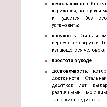
небольшой вес
. Конеч
акриловая, но в разы м
кг удастся без осо
установить;
прочность
. Сталь и э
серьезные нагрузки. Т
купающегося человека, 
простота в уходе
;
долговечность
, кото
достоинств. Стальн
десятков лет, выде
различными моющим
тлеющих предметов;