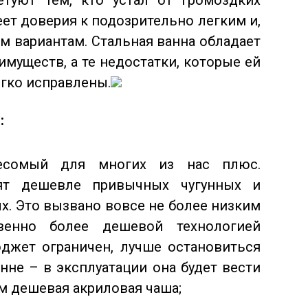
туют тем, кто устал от громоздких
еет доверия к подозрительно легким и,
м вариантам. Стальная ванна обладает
муществ, а те недостатки, которые ей
егко исправлены.
:
есомый для многих из нас плюс.
ят дешевле привычных чугунных и
. Это вызвано вовсе не более низким
твенно более дешевой технологией
юджет ограничен, лучше остановиться
нне – в эксплуатации она будет вести
ем дешевая акриловая чаша;