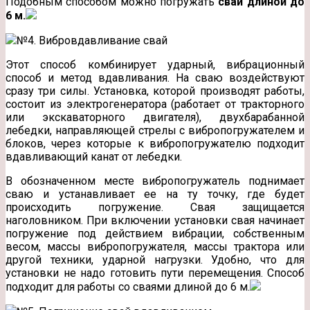
Подобным способом можно погружать
сваи длиной до
6 м.
№4. Вибровдавливание свай
Этот способ комбинирует ударный, вибрационный
способ и метод вдавливания. На сваю воздействуют
сразу три силы. Установка, которой производят работы,
состоит из электрогенератора (работает от тракторного
или экскаваторного двигателя), двухбарабанной
лебедки, направляющей стрелы с вибропогружателем и
блоков, через которые к вибропогружателю подходит
вдавливающий канат от лебедки.
В обозначенном месте вибропогружатель поднимает
сваю и устанавливает ее на ту точку, где будет
происходить погружение. Свая защищается
наголовником. При включении установки свая начинает
погружение под действием вибрации, собственным
весом, массы вибропогружателя, массы трактора или
другой техники, ударной нагрузки. Удобно, что для
установки не надо готовить пути перемещения. Способ
подходит для работы со сваями длиной до 6 м.