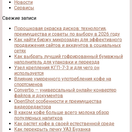
Новости
Сервисы
Свежие записи
Порошковая окраска дисков: технология,
преимущества и советы по выбору в 2026 году
Как найти биржу микрозадач для эффективного
продвижения сайтов и аккаунтов в социальных
сетях
Как выбрать лучший гофрированный бумажный
наполнитель для упаковки и переезда
Узел крепления КГП-7-3 и для чего он
используется
Влияние умеренного употребления кофе на
спортсменов
Convertio — универсальный онлайн-конвертер
файлов и документов
OpenShot особенности и преимущества
видеоредактора
В каком кофе больше всего молока обзор
популярных напитков
Как растет кофе в своей естественной среде
Как перекрыть печку УАЗ Буханка