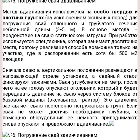
№5. Погружение свай вдавливанием
Метод вдавливания используется на
особо твердых и
плотных грунтах
(за исключением скальных пород) для
погружения свай сплошного и трубчатого сечения
небольшой длины (3-5 м). В основе метода –
воздействие на сваю статической нагрузки. При работах
используется спецтехника, которая занимает достаточно
места, поэтому реализация способа возможна только на
участках, где в распоряжении есть хотя бы 500 м2
площади.
Сначала сваю в вертикальном положении размещают в
направляющей стреле установки, а свайный ствол
фиксируют зажимами. Свая углубляется на метр, после
чего на ее голову опускают оголовник, который и будет
передавать давление на сваю через систему блоков от
базовой машины (экскаватор, трактор). Это давление
заставляет сваю постепенно погружаться в грунт. Если
свая не может достичь необходимой глубины, с
помощью оборудования ее немного приподнимают,
снова опускают и продолжают вдавливание.
№6. Погружение свай завинчиванием