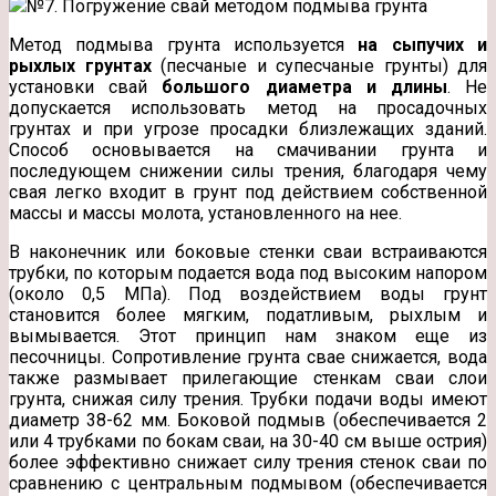
№7. Погружение свай методом подмыва грунта
Метод подмыва грунта используется
на сыпучих и
рыхлых грунтах
(песчаные и супесчаные грунты) для
установки свай
большого диаметра и длины
. Не
допускается использовать метод на просадочных
грунтах и при угрозе просадки близлежащих зданий.
Способ основывается на смачивании грунта и
последующем снижении силы трения, благодаря чему
свая легко входит в грунт под действием собственной
массы и массы молота, установленного на нее.
В наконечник или боковые стенки сваи встраиваются
трубки, по которым подается вода под высоким напором
(около 0,5 МПа). Под воздействием воды грунт
становится более мягким, податливым, рыхлым и
вымывается. Этот принцип нам знаком еще из
песочницы. Сопротивление грунта свае снижается, вода
также размывает прилегающие стенкам сваи слои
грунта, снижая силу трения. Трубки подачи воды имеют
диаметр 38-62 мм. Боковой подмыв (обеспечивается 2
или 4 трубками по бокам сваи, на 30-40 см выше острия)
более эффективно снижает силу трения стенок сваи по
сравнению с центральным подмывом (обеспечивается