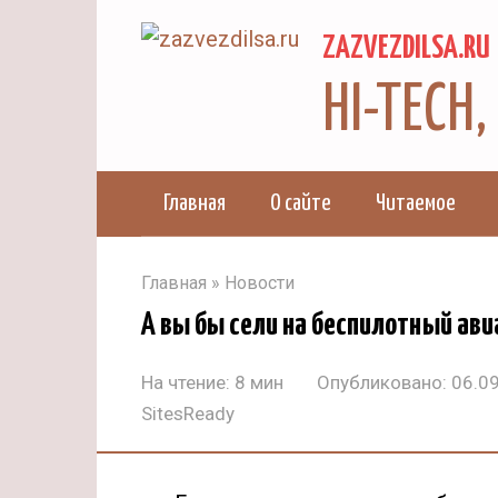
Перейти
ZAZVEZDILSA.RU
к
контенту
HI-TECH
Главная
О сайте
Читаемое
Главная
»
Новости
А вы бы сели на беспилотный ав
На чтение:
8 мин
Опубликовано:
06.0
SitesReady