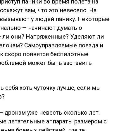
приступ паники во время полета на
асскажут вам, что это невесело. На
 вызывают у людей панику. Некоторые
онально — начинают думать о
е ли
они? Напряженные? Уделяют ли
елочам? Самоуправляемые поезда и
ак скоро появятся беспилотные
роблемой может быть заставить
ь себя хоть чуточку лучше, если мы
в?
— дронам уже невесть сколько лет.
ые летательные аппараты размером с
ния боевых действий, где те