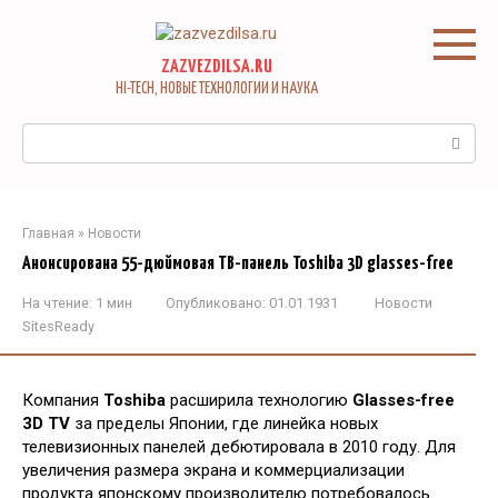
Перейти
к
контенту
ZAZVEZDILSA.RU
HI-TECH, НОВЫЕ ТЕХНОЛОГИИ И НАУКА
Поиск:
Главная
»
Новости
Анонсирована 55-дюймовая ТВ-панель Toshiba 3D glasses-free
На чтение:
1 мин
Опубликовано:
01.01.1931
Новости
SitesReady
Компания
Toshiba
расширила технологию
Glasses-free
3D TV
за пределы Японии, где линейка новых
телевизионных панелей дебютировала в 2010 году. Для
увеличения размера экрана и коммерциализации
продукта японскому производителю потребовалось