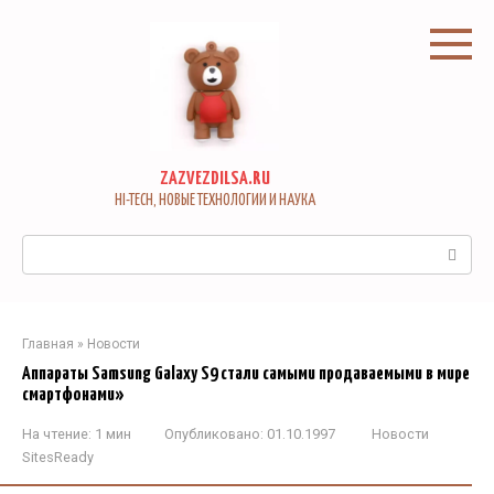
Перейти
к
контенту
ZAZVEZDILSA.RU
HI-TECH, НОВЫЕ ТЕХНОЛОГИИ И НАУКА
Поиск:
Главная
»
Новости
Аппараты Samsung Galaxy S9 стали самыми продаваемыми в мире
смартфонами»
На чтение:
1 мин
Опубликовано:
01.10.1997
Новости
SitesReady