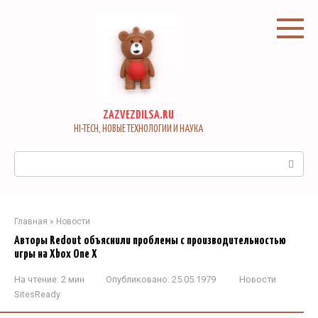
Перейти
к
контенту
ZAZVEZDILSA.RU
HI-TECH, НОВЫЕ ТЕХНОЛОГИИ И НАУКА
Поиск:
Главная
»
Новости
Авторы Redout объяснили проблемы с производительностью
игры на Xbox One X
На чтение:
2 мин
Опубликовано:
25.05.1979
Новости
SitesReady