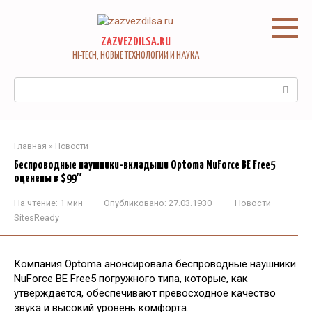
Перейти
к
контенту
ZAZVEZDILSA.RU
HI-TECH, НОВЫЕ ТЕХНОЛОГИИ И НАУКА
Поиск:
Главная
»
Новости
Беспроводные наушники-вкладыши Optoma NuForce BE Free5
оценены в $99″
На чтение:
1 мин
Опубликовано:
27.03.1930
Новости
SitesReady
Компания Optoma анонсировала беспроводные наушники
NuForce BE Free5 погружного типа, которые, как
утверждается, обеспечивают превосходное качество
звука и высокий уровень комфорта.