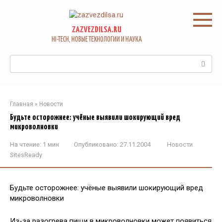
Перейти
к
контенту
ZAZVEZDILSA.RU
HI-TECH, НОВЫЕ ТЕХНОЛОГИИ И НАУКА
Поиск:
Главная
»
Новости
Будьте осторожнее: учёные выявили шокирующий вред
микроволновки
На чтение:
1 мин
Опубликовано:
27.11.2004
Новости
SitesReady
Будьте осторожнее: учёные выявили шокирующий вред
микроволновки
Из-за разогрева пищи в микроволновки может появиться