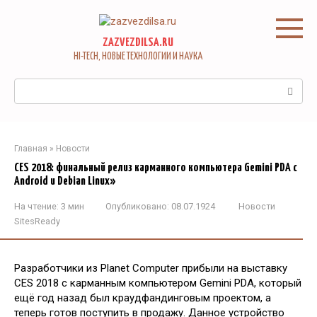
Перейти
к
контенту
ZAZVEZDILSA.RU
HI-TECH, НОВЫЕ ТЕХНОЛОГИИ И НАУКА
Поиск:
Главная
»
Новости
CES 2018: финальный релиз карманного компьютера Gemini PDA с
Android и Debian Linux»
На чтение:
3 мин
Опубликовано:
08.07.1924
Новости
SitesReady
Разработчики из Planet Computer прибыли на выставку
CES 2018 с карманным компьютером Gemini PDA, который
ещё год назад был краудфандинговым проектом, а
теперь готов поступить в продажу. Данное устройство