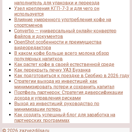
наполнитель для упаковки и переезда
Узел крепления КГП-7-3 и для чего он
используется
Влияние умеренного употребления кофе на
спортсменов
Convertio — универсальный онлайн-конвертер
файлов и документов
OpenShot особенности и преимущества
видеоредактора
В каком кофе больше всего молока обзор
популярных напитков
Как растет кофе в своей естественной среде
Как перекрыть печку УАЗ Буханка
Как подготовиться к поездке в Сербию в 2026 году
Стратегии выхода из инвестиций: как
минимизировать потери и сохранить капитал
Портфель партнерок: Стратегия диверсификации
дохода и управления рисками
Выход из инвестиций: руководство по
минимизации потерь
Как создать успешный блог для заработка на
партнерских программах
© 2026 zazvezdilsa.ru