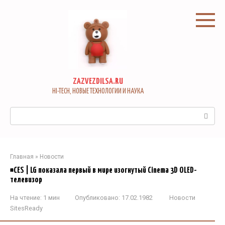
Перейти
к
контенту
ZAZVEZDILSA.RU
HI-TECH, НОВЫЕ ТЕХНОЛОГИИ И НАУКА
Поиск:
Главная
»
Новости
#CES | LG показала первый в мире изогнутый Cinema 3D OLED-
телевизор
На чтение:
1 мин
Опубликовано:
17.02.1982
Новости
SitesReady