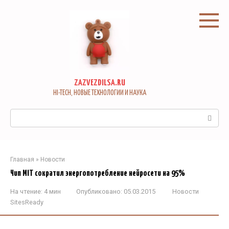
Перейти
к
контенту
ZAZVEZDILSA.RU
HI-TECH, НОВЫЕ ТЕХНОЛОГИИ И НАУКА
Поиск:
Главная
»
Новости
Чип MIT сократил энергопотребление нейросети на 95%
На чтение:
4 мин
Опубликовано:
05.03.2015
Новости
SitesReady