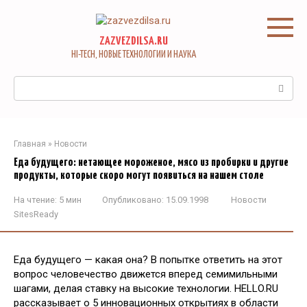
Перейти
к
контенту
ZAZVEZDILSA.RU
HI-TECH, НОВЫЕ ТЕХНОЛОГИИ И НАУКА
Поиск:
Главная
»
Новости
Еда будущего: нетающее мороженое, мясо из пробирки и другие
продукты, которые скоро могут появиться на нашем столе
На чтение:
5 мин
Опубликовано:
15.09.1998
Новости
SitesReady
Еда будущего — какая она? В попытке ответить на этот
вопрос человечество движется вперед семимильными
шагами, делая ставку на высокие технологии. HELLO.RU
рассказывает о 5 инновационных открытиях в области