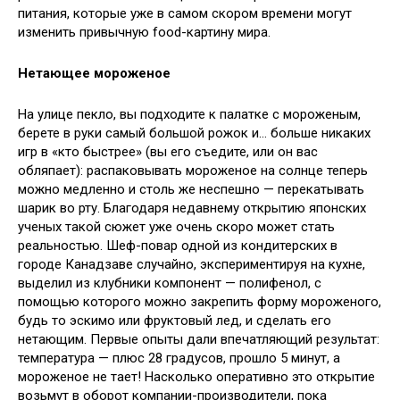
питания, которые уже в самом скором времени могут
изменить привычную
food-картину мира.
Нетающее мороженое
На улице пекло, вы подходите к палатке с мороженым,
берете в руки самый большой рожок и… больше никаких
игр в «кто быстрее» (вы его съедите, или он вас
обляпает): распаковывать мороженое на солнце теперь
можно медленно и столь же неспешно — перекатывать
шарик во рту. Благодаря недавнему открытию японских
ученых такой сюжет уже очень скоро может стать
реальностью. Шеф-повар одной из кондитерских в
городе Канадзаве случайно, экспериментируя на кухне,
выделил из клубники компонент — полифенол, с
помощью которого можно закрепить форму мороженого,
будь то эскимо или фруктовый лед, и сделать его
нетающим. Первые опыты дали впечатляющий результат:
температура — плюс 28 градусов, прошло 5 минут, а
мороженое не тает! Насколько оперативно это открытие
возьмут в оборот компании-производители, пока