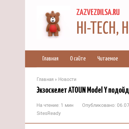
Перейти
ZAZVEZDILSA.RU
к
контенту
HI-TECH,
Главная
О сайте
Читаемое
Главная
»
Новости
Экзоскелет ATOUN Model Y подой
На чтение:
1 мин
Опубликовано:
06.0
SitesReady