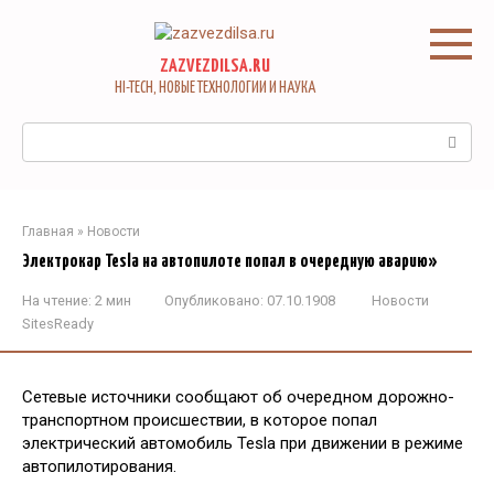
Перейти
к
контенту
ZAZVEZDILSA.RU
HI-TECH, НОВЫЕ ТЕХНОЛОГИИ И НАУКА
Поиск:
Главная
»
Новости
Электрокар Tesla на автопилоте попал в очередную аварию»
На чтение:
2 мин
Опубликовано:
07.10.1908
Новости
SitesReady
Сетевые источники сообщают об очередном дорожно-
транспортном происшествии, в которое попал
электрический автомобиль Tesla при движении в режиме
автопилотирования.