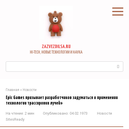
Перейти
к
контенту
ZAZVEZDILSA.RU
HI-TECH, НОВЫЕ ТЕХНОЛОГИИ И НАУКА
Поиск:
Главная
»
Новости
Epic Games призывает разработчиков задуматься о применении
технологии трассировки лучей»
На чтение:
2 мин
Опубликовано:
04.02.1973
Новости
SitesReady