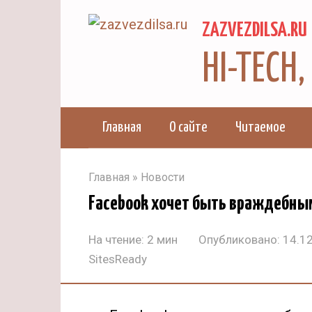
Перейти
ZAZVEZDILSA.RU
к
контенту
HI-TECH
Главная
О сайте
Читаемое
Главная
»
Новости
Facebook хочет быть враждебны
На чтение:
2 мин
Опубликовано:
14.1
SitesReady