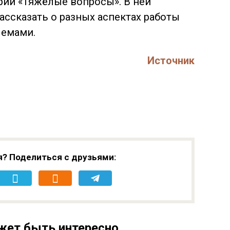
ерии «Тяжёлые вопросы». В ней
ассказать о разных аспектах работы
лемами.
Источник
я? Поделиться с друзьями:
жет быть интересно