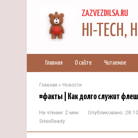
Перейти
ZAZVEZDILSA.RU
к
контенту
HI-TECH,
Главная
О сайте
Читаемое
Главная
»
Новости
#факты | Как долго служит флеш
На чтение:
2 мин
Опубликовано:
28.1
SitesReady