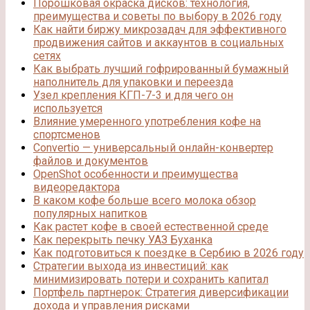
Порошковая окраска дисков: технология,
преимущества и советы по выбору в 2026 году
Как найти биржу микрозадач для эффективного
продвижения сайтов и аккаунтов в социальных
сетях
Как выбрать лучший гофрированный бумажный
наполнитель для упаковки и переезда
Узел крепления КГП-7-3 и для чего он
используется
Влияние умеренного употребления кофе на
спортсменов
Convertio — универсальный онлайн-конвертер
файлов и документов
OpenShot особенности и преимущества
видеоредактора
В каком кофе больше всего молока обзор
популярных напитков
Как растет кофе в своей естественной среде
Как перекрыть печку УАЗ Буханка
Как подготовиться к поездке в Сербию в 2026 году
Стратегии выхода из инвестиций: как
минимизировать потери и сохранить капитал
Портфель партнерок: Стратегия диверсификации
дохода и управления рисками