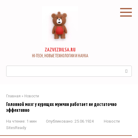
Перейти
к
контенту
ZAZVEZDILSA.RU
HI-TECH, НОВЫЕ ТЕХНОЛОГИИ И НАУКА
Поиск:
Главная
»
Новости
Головной мозг у курящих мужчин работает не достаточно
эффективно
На чтение:
1 мин
Опубликовано:
25.06.1924
Новости
SitesReady