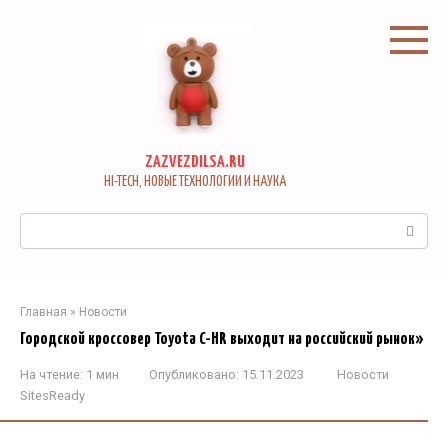
Перейти
к
контенту
ZAZVEZDILSA.RU
HI-TECH, НОВЫЕ ТЕХНОЛОГИИ И НАУКА
Поиск:
Главная
»
Новости
Городской кроссовер Toyota C-HR выходит на российский рынок»
На чтение:
1 мин
Опубликовано:
15.11.2023
Новости
SitesReady