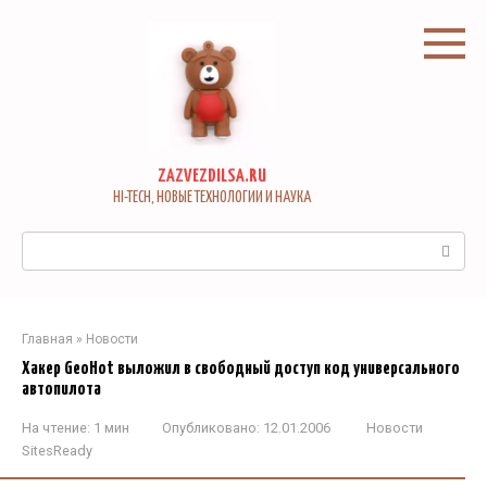
Перейти
к
контенту
ZAZVEZDILSA.RU
HI-TECH, НОВЫЕ ТЕХНОЛОГИИ И НАУКА
Поиск:
Главная
»
Новости
Хакер GeoHot выложил в свободный доступ код универсального
автопилота
На чтение:
1 мин
Опубликовано:
12.01.2006
Новости
SitesReady