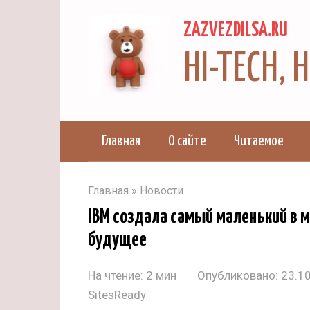
Перейти
ZAZVEZDILSA.RU
к
контенту
HI-TECH,
Главная
О сайте
Читаемое
Главная
»
Новости
IBM создала самый маленький в 
будущее
На чтение:
2 мин
Опубликовано:
23.1
SitesReady