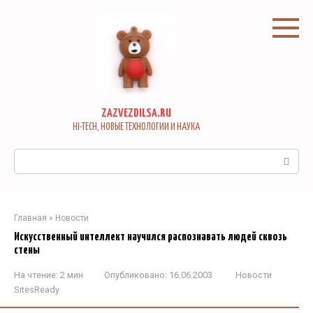
Перейти
к
контенту
ZAZVEZDILSA.RU
HI-TECH, НОВЫЕ ТЕХНОЛОГИИ И НАУКА
Поиск:
Главная
»
Новости
Искусственный интеллект научился распознавать людей сквозь
стены
На чтение:
2 мин
Опубликовано:
16.06.2003
Новости
SitesReady