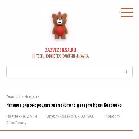
Перейти
к
контенту
ZAZVEZDILSA.RU
HI-TECH, НОВЫЕ ТЕХНОЛОГИИ И НАУКА
Поиск:
Главная
»
Новости
Испания рядом: рецепт знаменитого десерта Крем Каталана
На чтение:
2 мин
Опубликовано:
07.08.1960
Новости
SitesReady