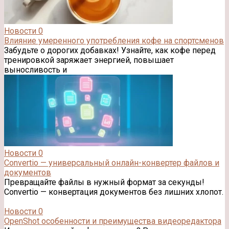
Новости
0
Влияние умеренного употребления кофе на спортсменов
Забудьте о дорогих добавках! Узнайте, как кофе перед
тренировкой заряжает энергией, повышает
выносливость и
Новости
0
Convertio — универсальный онлайн-конвертер файлов и
документов
Превращайте файлы в нужный формат за секунды!
Convertio — конвертация документов без лишних хлопот.
Новости
0
OpenShot особенности и преимущества видеоредактора