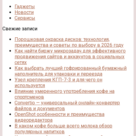
Гаджеты
Новости
Сервисы
Свежие записи
Порошковая окраска дисков: технология,
преимущества и советы по выбору в 2026 году
Как найти биржу микрозадач для эффективного
продвижения сайтов и аккаунтов в социальных
сетях
Как выбрать лучший гофрированный бумажный
наполнитель для упаковки и переезда
Узел крепления КГП-7-3 и для чего он
используется
Влияние умеренного употребления кофе на
спортсменов
Convertio — универсальный онлайн-конвертер
файлов и документов
OpenShot особенности и преимущества
видеоредактора
В каком кофе больше всего молока обзор
популярных напитков