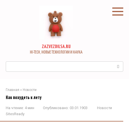
Перейти
к
контенту
ZAZVEZDILSA.RU
HI-TECH, НОВЫЕ ТЕХНОЛОГИИ И НАУКА
Поиск:
Главная
»
Новости
Как похудеть к лету
На чтение:
4 мин
Опубликовано:
03.01.1903
Новости
SitesReady