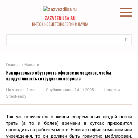
Перейти
к
контенту
ZAZVEZDILSA.RU
HI-TECH, НОВЫЕ ТЕХНОЛОГИИ И НАУКА
Поиск:
Главная
»
Новости
Как правильно обустроить офисное помещение, чтобы
продуктивность сотрудников возросла
На чтение:
2 мин
Опубликовано:
24.11.2005
Новости
SitesReady
Так уж получается в жизни современных людей почти
треть (а то и более) времени в сутках приходится
проводить на рабочем месте. Если это офис компании или
учреждения, то он должен быть грамотно меблирован,