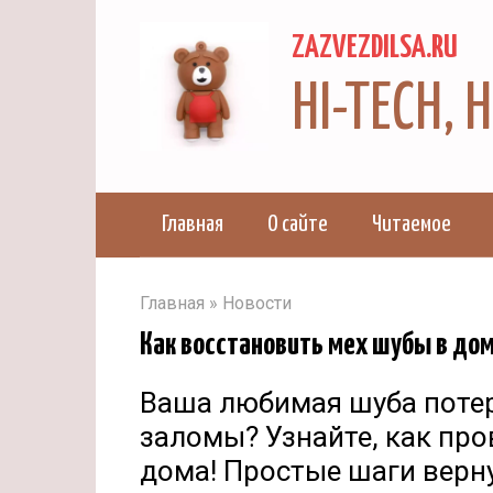
Перейти
ZAZVEZDILSA.RU
к
контенту
HI-TECH,
Главная
О сайте
Читаемое
Главная
»
Новости
Как восстановить мех шубы в до
Ваша любимая шуба потер
заломы? Узнайте, как про
дома! Простые шаги верн