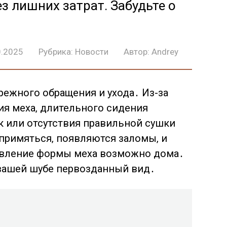
з лишних затрат. Забудьте о
0.2025
Рубрика:
Новости
Автор:
Andrey
ежного обращения и ухода․ Из-за
ия меха‚ длительного сидения
к или отсутствия правильной сушки
примяться‚ появляются заломы‚ и
овление формы меха возможно дома․
 вашей шубе первозданный вид․