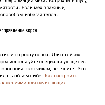
т деформации меха․ Встряхните шубу‚
мятости․ Если мех влажный‚
способом‚ избегая тепла․
расправление ворса
тив и по росту ворса․ Для стойких
орса используйте специальную щетку․
основания к кончикам‚ не тяните․ Это
ридать объем шубе․
Как настроить
ображениями для начинающих