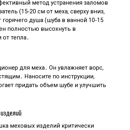
ффективный метод устранения заломов
тель (15-20 см от меха‚ сверху вниз‚
т горячего душа (шуба в ванной 10-15
жен полностью высохнуть в
 от тепла․
ионер для меха․ Он увлажняет ворс‚
стящим․ Наносите по инструкции‚
огает придать объем шубе и улучшить
 изделий
шка меховых изделий критически