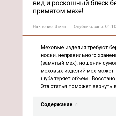
вид и роскошный блеск бе
примятом мехе!
На чтение:
3 мин
Опубликовано:
01.1
Меховые изделия требуют бер
носки‚ неправильного хранен
(замятый мех)‚ ношения сумо
меховых изделий мех может 
шуба теряет объем․ Восстан
Эта статья поможет вернуть
Содержание