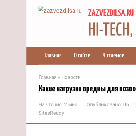
Перейти
ZAZVEZDILSA.RU
к
контенту
HI-TECH
Главная
О сайте
Читаемое
Главная
»
Новости
Какие нагрузки вредны для позв
На чтение:
2 мин
Опубликовано:
06.1
SitesReady