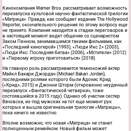
Кинокомпания Warner Bros. рассматривает возможность
перезапуска культовой научно-фантастической трилогии
«Матрица». Правда, как сообщает издание The Hollywood
Reporter, окончательного решения по этому вопросу еще
не принято. Компания находится в стадии переговоров и
в настоящий
момент ведет общение со сценаристом
Заком Пенном, занимавшимся такими фильмами, как
«Последний киногерой» (1993), «Люди Икс 2» (2003),
«Люди Икс: Последняя битва» (2006), «Мстители» (2012)
и «Первому игроку приготовиться» (2018).
На главную роль рассматривается темнокожий актер
Майкл Бакари Джордан (Michael Bakari Jordan),
последними ролями которого были Адонис Крид
(«Крид», 2015) и Джонни Шторм (откровенно неудачный
перезапуск «Фантастической четверки», тоже
состоявшийся в 2015 году). Однако об участии сестер
Вачовски, из-под мужских на тот еще момент рук
которых и вышла оригинальная трилогия «Матрицы»,
пока ничего не известно.
Вполне возможно, что новая «Матрица» не станет
полноценным ремейком. Новый фильм может