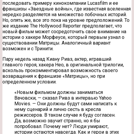
последовать примеру кинокомпании Lucasfilm и ее
франшизы «Звездные войны», где известная вселенная
нередко разделяется на множество побочных историй.
Но, опять же, все это пока на уровне предположений. То
же издание The Hollywood Reporter предполагает, что
новый фильм может сосредоточить свое внимание на
истории о хакере Морфеусе, который первым узнал о
существовании Матрицы. Аналогичный вариант
возможен и с Тринити.
Пару недель назад Киану Ривз, актер, игравший
главного героя, хакера Нео, в оригинальной трилогии,
вскользь прокомментировал возможность своего
возвращения к франшизе «Матрицы», но при
определенном условии.
«Новым фильмом должны заниматься
Вачовски, — сказал Ривз в интервью Yahoo
Movies. — Они должны будут сами написать к
нему сценарий и лично сесть в кресла
режиссеров. В таком случае я буду согласен.
Да, возможно звучит странно, но я бы
попробовал. Почему нет? Люди умирают,
истории остаются навсегда. Как и герои в этих