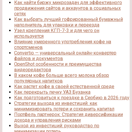
Как найти биржу микрозадач для эффективного
продвижения сайтов и аккаунтов в социальных
сетях
Как выбрать лучший гофрированный бумажный
наполнитель для упаковки и переезда
Узел крепления КГП-7-3 и для чего он
используется
Влияние умеренного употребления кофе на
спортсменов
Convertio — универсальный онлайн-конвертер
файлов и документов
OpenShot особенности и преимущества
видеоредактора
В каком кофе больше всего молока обзор
популярных напитков
Как растет кофе в своей естественной среде
Как перекрыть печку УАЗ Буханка
Как подготовиться к поездке в Сербию в 2026 году
Стратегии выхода из инвестиций: как
минимизировать потери и сохранить капитал
Портфель партнерок: Стратегия диверсификации
дохода и управления рисками
Выход из инвестиций: руководство по
минимизации потерь