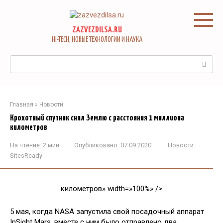
Перейти
к
контенту
ZAZVEZDILSA.RU
HI-TECH, НОВЫЕ ТЕХНОЛОГИИ И НАУКА
Поиск:
Главная
»
Новости
Крохотный спутник снял Землю с расстояния 1 миллиона
километров
На чтение:
2 мин
Опубликовано:
07.09.2020
Новости
SitesReady
километров» width=»100%» />
5 мая, когда NASA запустила свой посадочный аппарат
InSight Mars, вместе с ним было отправлено два