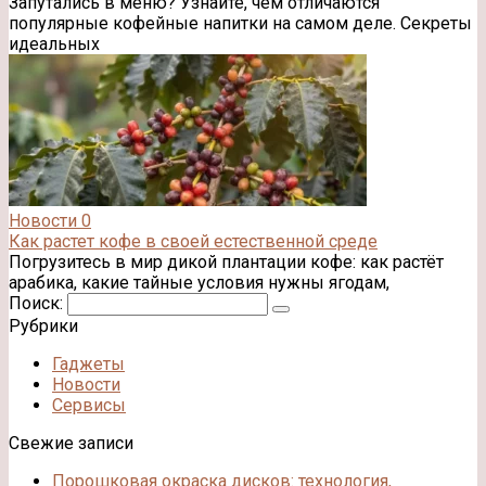
Запутались в меню? Узнайте, чем отличаются
популярные кофейные напитки на самом деле. Секреты
идеальных
Новости
0
Как растет кофе в своей естественной среде
Погрузитесь в мир дикой плантации кофе: как растёт
арабика, какие тайные условия нужны ягодам,
Поиск:
Рубрики
Гаджеты
Новости
Сервисы
Свежие записи
Порошковая окраска дисков: технология,