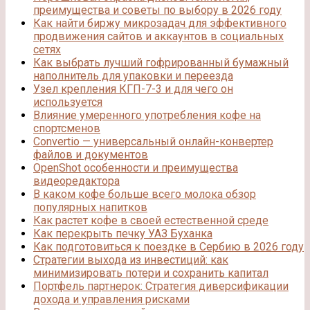
преимущества и советы по выбору в 2026 году
Как найти биржу микрозадач для эффективного
продвижения сайтов и аккаунтов в социальных
сетях
Как выбрать лучший гофрированный бумажный
наполнитель для упаковки и переезда
Узел крепления КГП-7-3 и для чего он
используется
Влияние умеренного употребления кофе на
спортсменов
Convertio — универсальный онлайн-конвертер
файлов и документов
OpenShot особенности и преимущества
видеоредактора
В каком кофе больше всего молока обзор
популярных напитков
Как растет кофе в своей естественной среде
Как перекрыть печку УАЗ Буханка
Как подготовиться к поездке в Сербию в 2026 году
Стратегии выхода из инвестиций: как
минимизировать потери и сохранить капитал
Портфель партнерок: Стратегия диверсификации
дохода и управления рисками