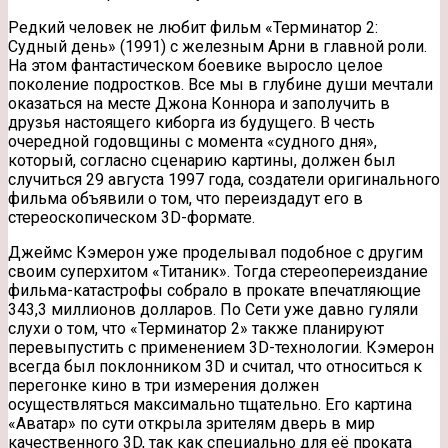
Редкий человек не любит фильм «Терминатор 2:
Судный день» (1991) с железным Арни в главной роли.
На этом фантастическом боевике выросло целое
поколение подростков. Все мы в глубине души мечтали
оказаться на месте Джона Коннора и заполучить в
друзья настоящего киборга из
будущего. В честь
очередной годовщины с момента «судного дня»,
который, согласно сценарию картины, должен был
случиться 29 августа 1997 года, создатели оригинального
фильма объявили о том, что переиздадут его в
стереоскопическом 3D-формате.
Джеймс Кэмерон уже проделывал подобное с другим
своим суперхитом «Титаник». Тогда стереопереиздание
фильма-катастрофы собрало в прокате впечатляющие
343,3 миллионов долларов. По Сети уже давно гуляли
слухи о том, что «Терминатор 2» также планируют
перевыпустить с применением 3D-технологии. Кэмерон
всегда был поклонником 3D и считал, что относиться к
перегонке кино в три измерения должен
осуществляться максимально тщательно. Его картина
«Аватар» по сути открыла зрителям дверь в мир
качественного 3D, так как специально для её проката