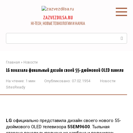
Перейти
к
контенту
ZAZVEZDILSA.RU
HI-TECH, НОВЫЕ ТЕХНОЛОГИИ И НАУКА
Поиск:
Главная
»
Новости
LG показала финальный дизайн своей 55-дюймовой OLED панели
На чтение:
1 мин
Опубликовано:
07.02.1954
Новости
SitesReady
LG
официально представила дизайн своего нового 55-
дюймового OLED телевизора
55EM9600
. Тыльная