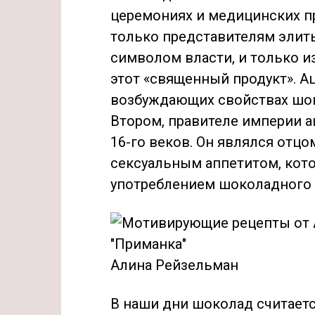
церемониях и медицинских п
только представителям элит
символом власти, и только 
этот «священный продукт». 
возбуждающих свойствах шок
Втором, правителе империи ац
16-го веков. Он являлся отцо
сексуальным аппетитом, кот
употреблением шоколадного 
Алина Рейзельман
В наши дни шоколад считает