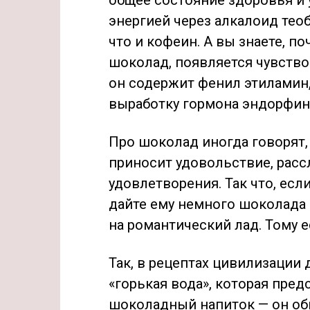
общее состояние здоровья и
энергией через алкалоид тео
что и кофеин. А вы знаете, п
шоколад, появляется чувство
он содержит фенил этиламин,
выработку гормона эндорфин
Про шоколад иногда говорят, 
приносит удовольствие, расс
удовлетворения. Так что, ес
дайте ему немного шоколада —
на романтический лад. Тому 
Так, в рецептах цивилизации
«горькая вода», которая пре
шоколадный напиток — он об