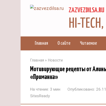
Перейти
ZAZVEZDILSA.RU
к
контенту
HI-TECH
Главная
О сайте
Читаемое
Главная
»
Новости
Мотивирующие рецепты от Алины
«Приманка»
На чтение:
3 мин
Опубликовано:
26.1
SitesReady