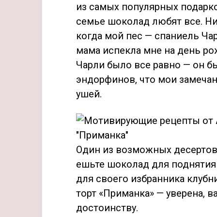
из самых популярных подарко
семье шоколад любят все. Ник
когда мой пес — спаниель Ча
мама испекла мне на день рож
Чарли было все равно — он б
эндорфинов, что мои замеча
ушей.
Один из возможных десертов
ешьте шоколад для поднятия
для своего избранника клуб
торт «Приманка» — уверена, в
достоинству.