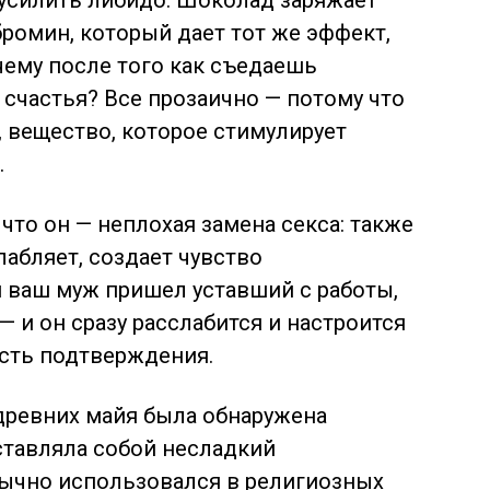
 усилить либидо. Шоколад заряжает
бромин, который дает тот же эффект,
очему после того как съедаешь
 счастья? Все прозаично — потому что
 вещество, которое стимулирует
.
что он — неплохая замена секса: также
лабляет, создает чувство
ли ваш муж пришел уставший с работы,
 и он сразу расслабится и настроится
есть подтверждения.
 древних майя была обнаружена
дставляла собой несладкий
ычно использовался в религиозных