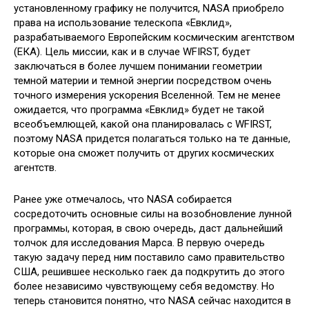
установленному графику не получится, NASA приобрело
права на использование телескопа «Евклид»,
разрабатываемого Европейским космическим агентством
(ЕКА). Цель миссии, как и в случае WFIRST, будет
заключаться в более лучшем понимании геометрии
темной материи и темной энергии посредством очень
точного измерения ускорения Вселенной. Тем не менее
ожидается, что программа «Евклид» будет не такой
всеобъемлющей, какой она планировалась с WFIRST,
поэтому NASA придется полагаться только на те данные,
которые она сможет получить от других космических
агентств.
Ранее уже отмечалось, что NASA собирается
сосредоточить основные силы на возобновление лунной
программы, которая, в свою очередь, даст дальнейший
толчок для исследования Марса. В первую очередь
такую задачу перед ним поставило само правительство
США, решившее несколько гаек да подкрутить до этого
более независимо чувствующему себя ведомству. Но
теперь становится понятно, что NASA сейчас находится в