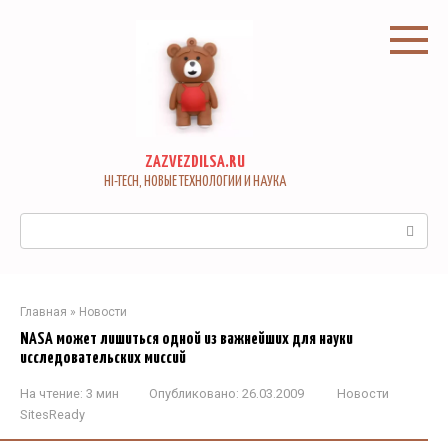
Перейти
к
контенту
ZAZVEZDILSA.RU
HI-TECH, НОВЫЕ ТЕХНОЛОГИИ И НАУКА
Поиск:
Главная
»
Новости
NASA может лишиться одной из важнейших для науки
исследовательских миссий
На чтение:
3 мин
Опубликовано:
26.03.2009
Новости
SitesReady